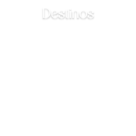
Destinos
En Namu Travel creamos experiencias inolvidables en
cinco países de América Central: Panamá, Costa Rica,
Nicaragua, Belice y Guatemala. También ofrecemos a
la impresionante Colombia en Sudamérica.
Explorar