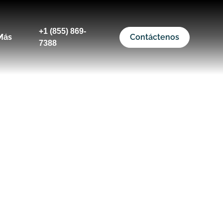
+1 (855) 869-
Más
Contáctenos
7388